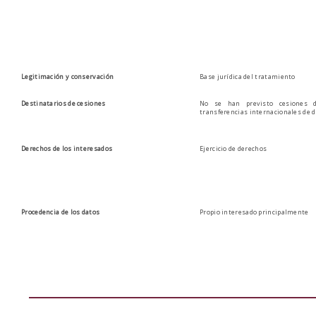
Legitimación y conservación
Base jurídica del tratamiento
Destinatarios de cesiones
No se han previsto cesiones d
transferencias internacionales de 
Derechos de los interesados
Ejercicio de derechos
Procedencia de los datos
Propio interesado principalmente