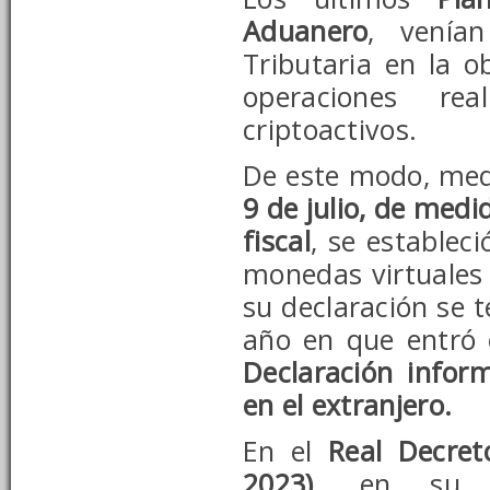
Aduanero
, venía
Tributaria en la o
operaciones re
criptoactivos.
De este modo, med
9 de julio, de medi
fiscal
, se estableci
monedas virtuales 
su declaración se t
año en que entró 
Declaración infor
en el extranjero.
En el
Real Decret
2023)
, en su a