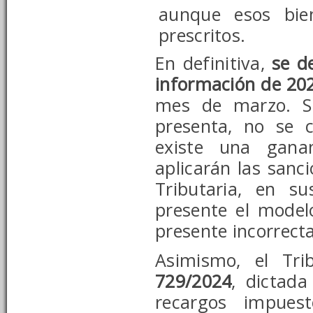
aunque esos bie
prescritos.
En definitiva,
se d
información de 20
mes de marzo. Si
presenta, no se 
existe una ganan
aplicarán las sanc
Tributaria, en s
presente el model
presente incorrect
Asimismo, el Tr
729/2024
, dictad
recargos impues