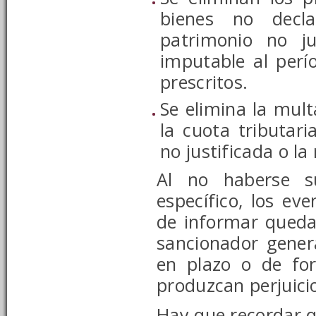
bienes no decl
patrimonio no j
imputable al perí
prescritos.
Se elimina la mul
la cuota tributar
no justificada o la
Al no haberse su
específico, los ev
de informar queda
sancionador genera
en plazo o de fo
produzcan perjuici
Hay que recordar q