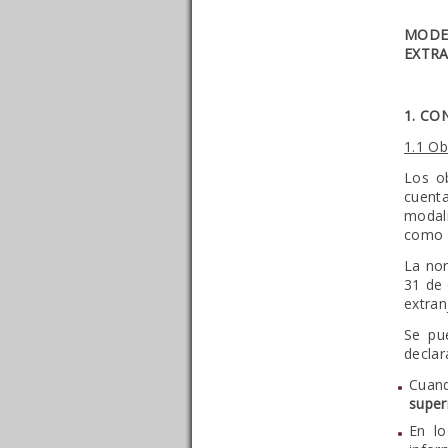
MODE
EXTR
1. CO
1.1 Ob
Los ob
cuent
modal
como
La nor
31 de 
extran
Se pue
declar
Cuand
super
En lo