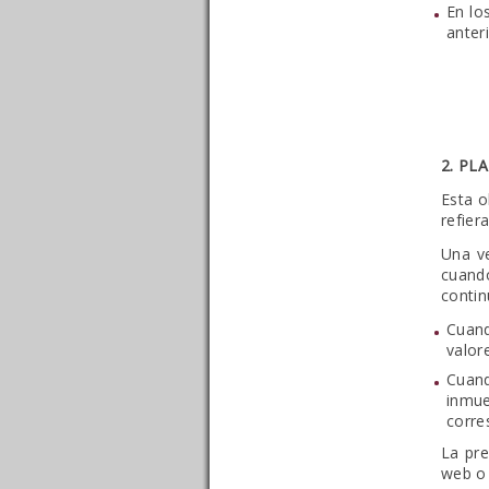
En lo
anter
2. PL
Esta o
refier
Una ve
cuand
contin
Cuand
valor
Cuand
inmu
corre
La pr
web o 