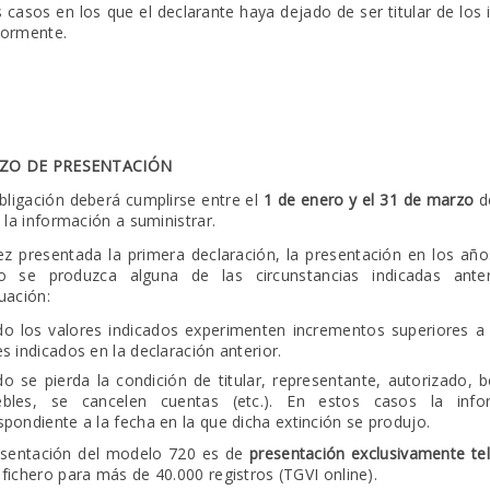
s casos en los que el declarante haya dejado de ser titular de lo
iormente.
AZO DE PRESENTACIÓN
bligación deberá cumplirse entre el
1 de enero y el 31 de marzo
de
a la información a suministrar.
z presentada la primera declaración, la presentación en los año
o se produzca alguna de las circunstancias indicadas an
uación:
o los valores indicados experimenten incrementos superiores a
es indicados en la declaración anterior.
o se pierda la condición de titular, representante, autorizado, be
ebles, se cancelen cuentas (etc.). En estos casos la info
spondiente a la fecha en la que dicha extinción se produjo.
esentación del modelo 720 es de
presentación exclusivamente te
fichero para más de 40.000 registros (TGVI online).