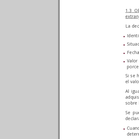
1.3 O
extran
La dec
Identi
Situa
Fecha
Valor
porce
Si se 
el val
Al igu
adquis
sobre
Se pue
declar
Cuan
deter