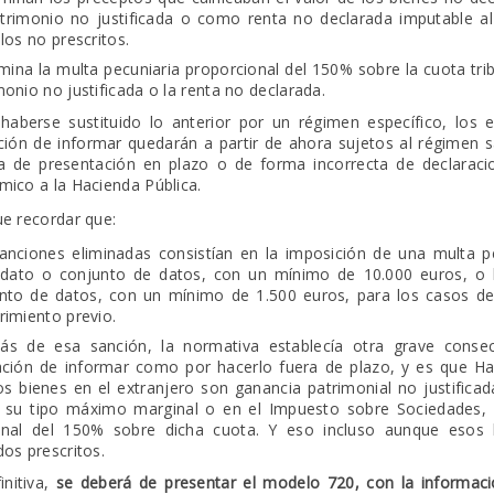
trimonio no justificada o como renta no declarada imputable a
 los no prescritos.
imina la multa pecuniaria proporcional del 150% sobre la cuota tri
monio no justificada o la renta no declarada.
haberse sustituido lo anterior por un régimen específico, los 
ción de informar quedarán a partir de ahora sujetos al régimen 
ta de presentación en plazo o de forma incorrecta de declarac
ico a la Hacienda Pública.
e recordar que:
anciones eliminadas consistían en la imposición de una multa pe
dato o conjunto de datos, con un mínimo de 10.000 euros, o 
nto de datos, con un mínimo de 1.500 euros, para los casos de
rimiento previo.
s de esa sanción, la normativa establecía otra grave consec
ación de informar como por hacerlo fuera de plazo, y es que Ha
os bienes en el extranjero son ganancia patrimonial no justifica
 su tipo máximo marginal o en el Impuesto sobre Sociedades,
onal del 150% sobre dicha cuota. Y eso incluso aunque esos
dos prescritos.
initiva,
se deberá de presentar el modelo 720, con la informac