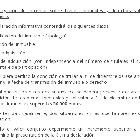
bligación de informar sobre bienes inmuebles y derechos so
jero.
laración informativa contendrá los siguientes datos:
ficación del inmueble (tipología).
ción del inmueble.
 adquisición.
 de adquisición (con independencia del número de titulares al q
ntaje de participación).
hubiera perdido la condición de titular a 31 de diciembre de ese 
or y la fecha de transmisión del inmueble o derecho.
al que en los otros dos supuestos, se deberá presentar declara
ición de los bienes inmuebles y del valor a 31 de diciembre de 
 los inmuebles
supere los 50.000 euros.
den dar, igualmente, dos situaciones en las que también exist
ación:
do el valor conjunto experimente un incremento superior a 
minó la presentación de la última declaración.