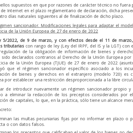
ellos supuestos en que por razones de carácter técnico no fuera p
 de Internet en el plazo reglamentario de declaración, dicha pres
atro días naturales siguientes al de finalización de dicho plazo.
gimen sancionador. Modificaciones legales para adaptar el model
ticia de la Unión Europea de 27 de enero de 2022
y 5/2022, de 9 de marzo, y con efectos desde el 11 de marzo, 
 tributarias
con rango de ley (Ley del IRPF, del IS y la LGT) con 
regulación de la obligación de información de bienes y derech
 sido declarados contrarios al Derecho de la Unión Europea por l
ticia de la Unión Europea (TJUE) de 27 de enero de 2022 (asunto
uyó que el régimen sancionador específico asociado a los incu
ación de bienes y derechos en el extranjero (modelo 720) es c
a por establecer una restricción desproporcionada a la libre circul
ar de introducir nuevamente un régimen sancionador propio y d
do a eliminar la redacción de los preceptos considerados por el
ación de capitales, lo que, en la práctica, sólo tiene un alcance m
creto:
iminan las multas pecuniarias fijas por no informar en plazo o 
cta o con datos falsos.
iminan los preceptos que calificaban el valor de los bienes no 