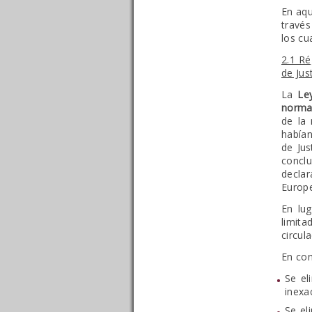
En aqu
través
los cu
2.1 Ré
de Jus
La
Le
normas
de la 
habían
de Jus
concl
declar
Europe
En lug
limita
circul
En con
Se el
inexa
Se el