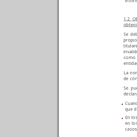
infor
1.2 O
obteni
Se deb
propio
titula
invali
como c
entida
La nor
de cóm
Se pue
declar
Cuand
que d
En lo
en lo
casos