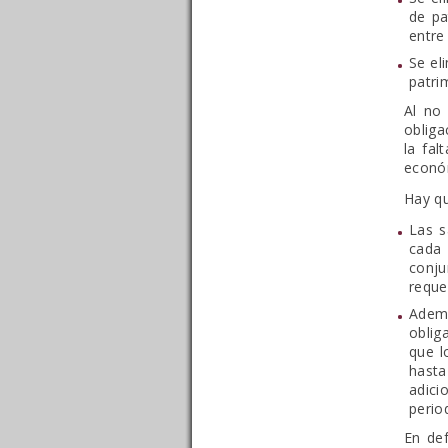
de pa
entre
Se el
patri
Al no 
obliga
la fal
económ
Hay qu
Las s
cada 
conju
reque
Ademá
oblig
que l
hasta
adici
perio
En def