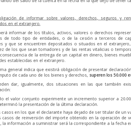
mando del saldo de la cuenta en la fecha en la que dejó de tener ta
bligación de informar sobre valores, derechos, seguros y ren
dos en el extranjero.
erá informar de los títulos, activos, valores o derechos represen
s de todo tipo de entidades, o de la cesión a terceros de cap
res y que se encuentren depositados o situados en el extranjero
dez de los que sean tomadores y de las rentas vitalicias o tempor
onsecuencia de la entrega de un capital en dinero, bienes mueb
des establecidas en el extranjero.
ma general indica que existirá obligación de presentar declaraci
puto de cada uno de los bienes y derechos,
superen los 50.000 e
den dar, igualmente, dos situaciones en las que también exist
ación:
o el valor conjunto experimente un incremento superior a 20.00
eterminó la presentación de la última declaración.
s casos en los que el declarante haya dejado de ser titular de un 
s casos de reinversión del importe obtenido en la operación de 
, la información a suministrar será la correspondiente a la fecha e